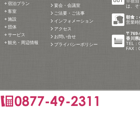
※宿泊
宿泊プラン
宴会・会議室
は、そ
客室
ご法要・ご法事
朝食：会
施設
インフォメーション
営業時間
団体
アクセス
〒769-
サービス
お問い合せ
香川県
観光・周辺情報
TEL：0
プライバシーポリシー
FAX：0