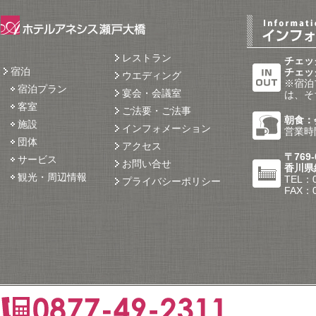
レストラン
チェック
宿泊
チェック
ウエディング
※宿泊
宿泊プラン
宴会・会議室
は、そ
客室
ご法要・ご法事
朝食：会
施設
インフォメーション
営業時間
団体
アクセス
〒769-
サービス
お問い合せ
香川県
観光・周辺情報
TEL：0
プライバシーポリシー
FAX：0