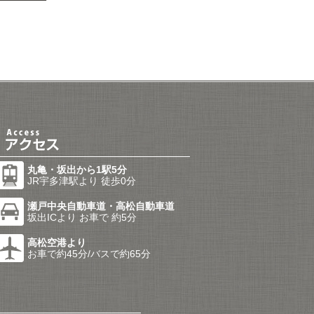
丸亀・坂出から1駅5分
JR宇多津駅より 徒歩0分
瀬戸中央自動車道・高松自動車道
坂出ICより お車で 約5分
高松空港より
お車で約45分/バスで約65分