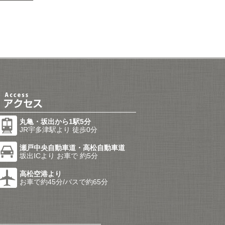
丸亀・坂出から1駅5分
JR宇多津駅より 徒歩0分
瀬戸中央自動車道・高松自動車道
坂出ICより お車で 約5分
高松空港より
お車で約45分/バスで約65分